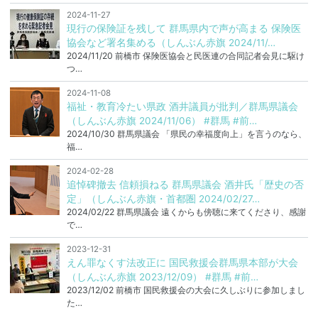
2024-11-27
現行の保険証を残して 群馬県内で声が高まる 保険医
協会など署名集める（しんぶん赤旗 2024/11/…
2024/11/20 前橋市 保険医協会と民医連の合同記者会見に駆け
つ…
2024-11-08
福祉・教育冷たい県政 酒井議員が批判／群馬県議会
（しんぶん赤旗 2024/11/06） #群馬 #前…
2024/10/30 群馬県議会 「県民の幸福度向上」を言うのなら、
福…
2024-02-28
追悼碑撤去 信頼損ねる 群馬県議会 酒井氏「歴史の否
定」（しんぶん赤旗・首都圏 2024/02/27…
2024/02/22 群馬県議会 遠くからも傍聴に来てくださり、感謝
で…
2023-12-31
えん罪なくす法改正に 国民救援会群馬県本部が大会
（しんぶん赤旗 2023/12/09） #群馬 #前…
2023/12/02 前橋市 国民救援会の大会に久しぶりに参加しまし
た…