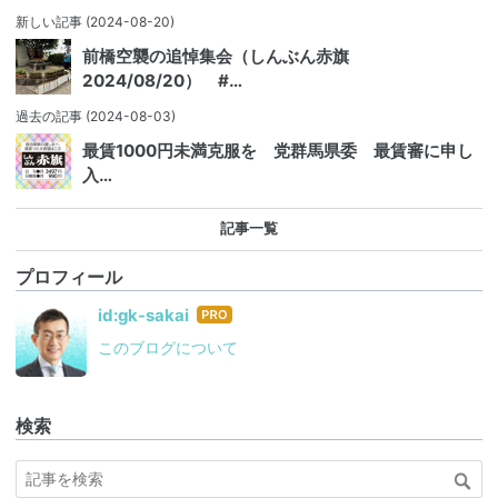
新しい記事
(2024-08-20)
前橋空襲の追悼集会（しんぶん赤旗
2024/08/20） #…
過去の記事
(2024-08-03)
最賃1000円未満克服を 党群馬県委 最賃審に申し
入…
記事一覧
プロフィール
はて
id:gk-sakai
なブ
このブログについて
ログ
Pro
検索